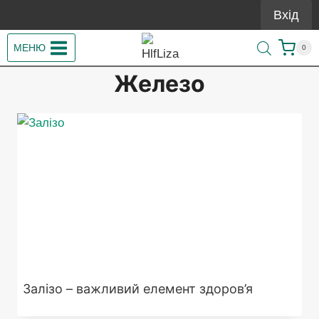
Перейти
Вхід
до
вмісту
МЕНЮ
0
Железо
Залізо – важливий елемент здоров’я