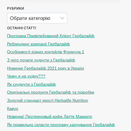
РУБРИКИ
Рубрики
ОСТАННІ СТАТТІ
Програма Привілейований Клієнт Гербалайф
Ребрендинг компанії Гербалайф
Особливості різних коктейлів Формула 1
З чого почати худнути з Гербалайф
Новинки Гербалайф 2021 року в Україні
Чому я не худну???
Як схуднути з Гербалайф
Оригінальні продукти Гербалайф та підробки
Золотий стандарт якості Herbalife Nutrition
Кавун
Новинка! Протеиновый кофе Латте Макиато
Як правильно скласти програму харчування Гербалайф