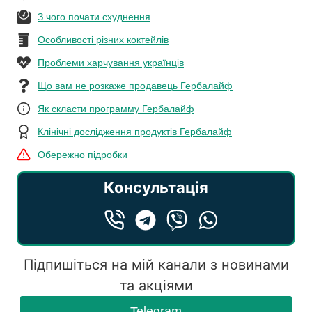
З чого почати схуднення
Особливості різних коктейлів
Проблеми харчування українців
Що вам не розкаже продавець Гербалайф
Як скласти программу Гербалайф
Клінічні дослідження продуктів Гербалайф
Обережно підробки
Консультація
Підпишіться на мій канали з новинами
та акціями
Telegram