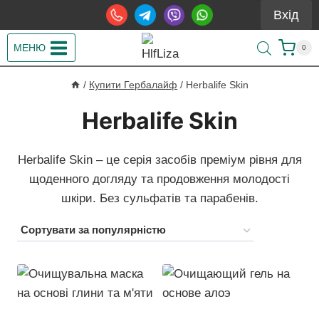
Перейти
Вхід
до
вмісту
МЕНЮ
0
/
Купити Гербалайф
/
Herbalife Skin
Herbalife Skin
Herbalife Skin – це серія засобів преміум рівня для
щоденного догляду та продовження молодості
шкіри. Без сульфатів та парабенів.