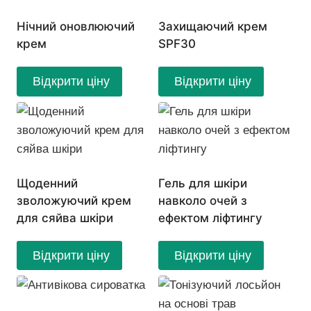
Нічний оновлюючий
Захищаючий крем
крем
SPF30
Відкрити ціну
Відкрити ціну
Щоденний
Гель для шкіри
зволожуючий крем
навколо очей з
для сяйва шкіри
ефектом ліфтингу
Відкрити ціну
Відкрити ціну