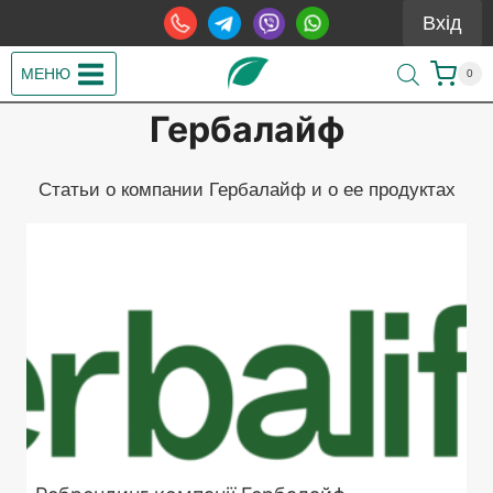
Перейти
Вхід
до
вмісту
МЕНЮ
0
Гербалайф
Статьи о компании Гербалайф и о ее продуктах