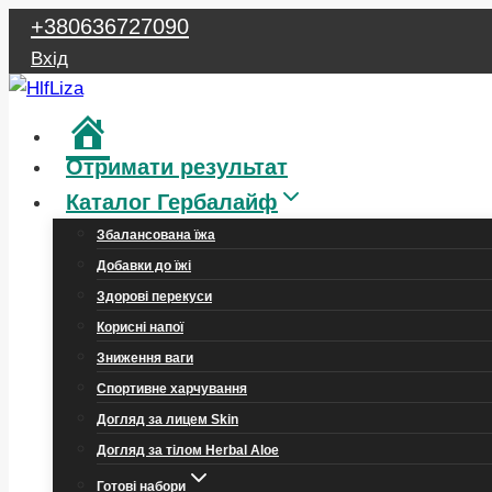
Перейти
+380636727090
до
Вхід
вмісту
Головна
Отримати результат
Каталог Гербалайф
Збалансована їжа
Добавки до їжі
Здорові перекуси
Корисні напої
Зниження ваги
Спортивне харчування
Догляд за лицем Skin
Догляд за тілом Herbal Aloe
Готові набори