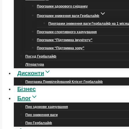
Програми здорового сніданку
Програми зниження ваги Гербалайф
Програми зниження ваги Гербалайф на 1 міся
Програми спортивного харчування
Програми “Підтримка імунітету”
Програми “Підтримка зору”
Посуд Гербалайф
Література
Дисконти
Програма Привілейований Клієнт Гербалайф
Бізнес
Блог
Про здорове харчування
Про зниження ваги
Про Гербалайф