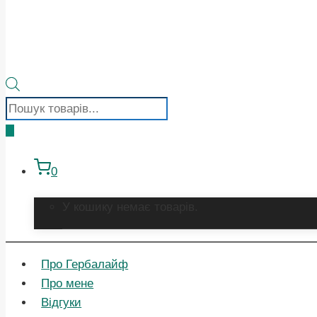
Пошук
товарів
0
У кошику немає товарів.
Про Гербалайф
Про мене
Відгуки