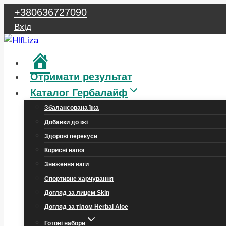
Перейти
+380636727090
до
Вхід
вмісту
Головна
Отримати результат
Каталог Гербалайф
Збалансована їжа
Добавки до їжі
Здорові перекуси
Корисні напої
Зниження ваги
Спортивне харчування
Догляд за лицем Skin
Догляд за тілом Herbal Aloe
Готові набори