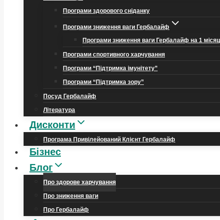
Програми здорового сніданку
Програми зниження ваги Гербалайф
Програми зниження ваги Гербалайф на 1 міся
Програми спортивного харчування
Програми “Підтримка імунітету”
Програми “Підтримка зору”
Посуд Гербалайф
Література
Дисконти
Програма Привілейований Клієнт Гербалайф
Бізнес
Блог
Про здорове харчування
Про зниження ваги
Про Гербалайф