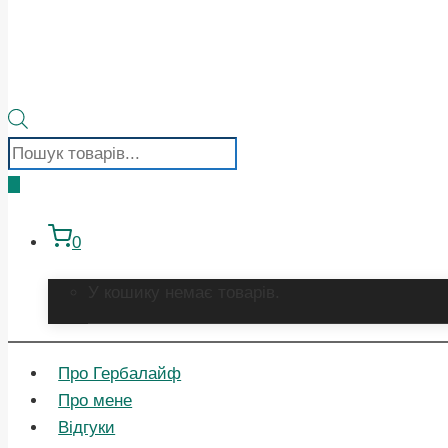
Пошук
товарів
0
У кошику немає товарів.
Про Гербалайф
Про мене
Відгуки