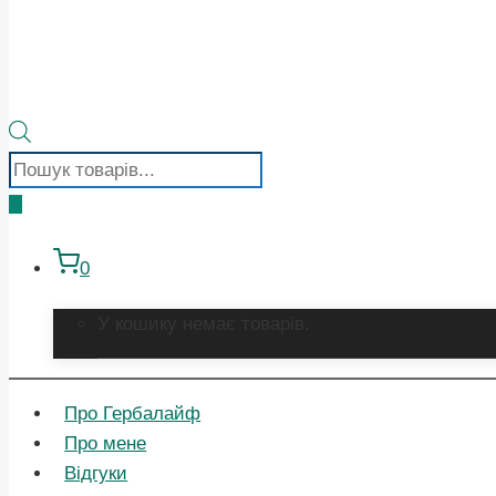
Пошук
товарів
0
У кошику немає товарів.
Про Гербалайф
Про мене
Відгуки