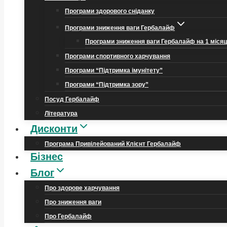
Програми здорового сніданку
Програми зниження ваги Гербалайф
Програми зниження ваги Гербалайф на 1 міся
Програми спортивного харчування
Програми “Підтримка імунітету”
Програми “Підтримка зору”
Посуд Гербалайф
Література
Дисконти
Програма Привілейований Клієнт Гербалайф
Бізнес
Блог
Про здорове харчування
Про зниження ваги
Про Гербалайф