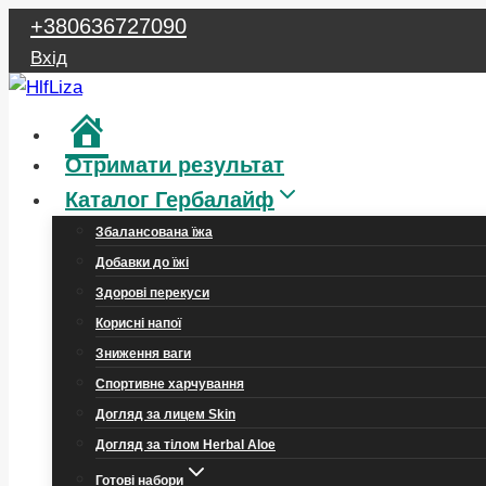
Перейти
+380636727090
до
Вхід
вмісту
Головна
Отримати результат
Каталог Гербалайф
Збалансована їжа
Добавки до їжі
Здорові перекуси
Корисні напої
Зниження ваги
Спортивне харчування
Догляд за лицем Skin
Догляд за тілом Herbal Aloe
Готові набори