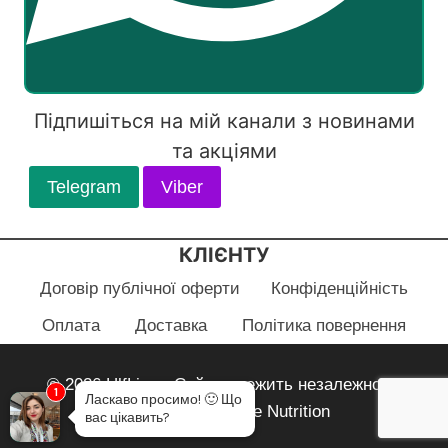
Підпишіться на мій канали з новинами
та акціями
Telegram
Viber
КЛІЄНТУ
Договір публічної оферти
Конфіденційність
Оплата
Доставка
Політика повернення
© 2026 HlfLiza - Сайт належить незалежному
1
Ласкаво просимо!
🙂
Що
партнеру Herbalife Nutrition
вас цікавить?