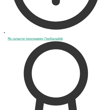
Як скласти программу Гербалайф