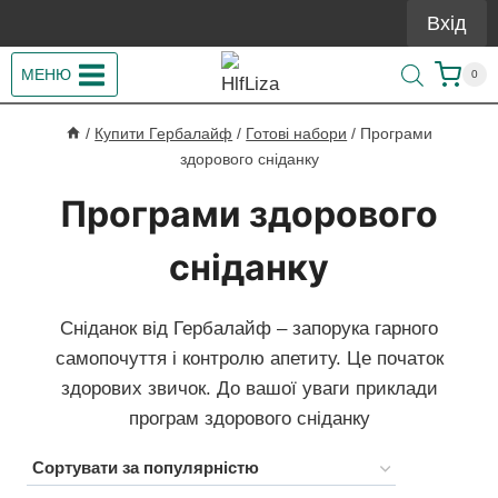
Перейти
Вхід
до
вмісту
МЕНЮ
0
/
Купити Гербалайф
/
Готові набори
/
Програми
здорового сніданку
Програми здорового
сніданку
Сніданок від Гербалайф – запорука гарного
самопочуття і контролю апетиту. Це початок
здорових звичок. До вашої уваги приклади
програм здорового сніданку