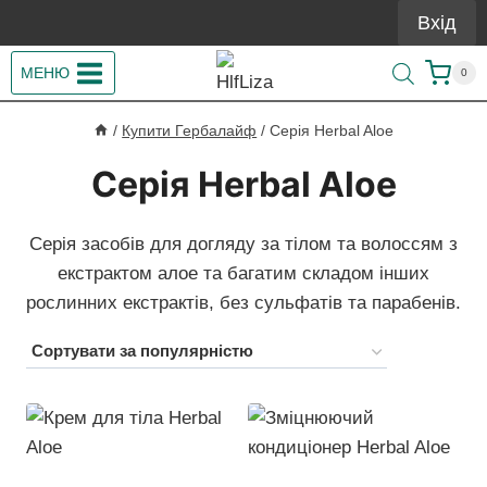
Перейти
Вхід
до
вмісту
МЕНЮ
0
/
Купити Гербалайф
/
Серія Herbal Aloe
Серія Herbal Aloe
Серія засобів для догляду за тілом та волоссям з
екстрактом алое та багатим складом інших
рослинних екстрактів, без сульфатів та парабенів.