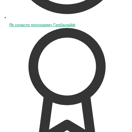
Як скласти программу Гербалайф