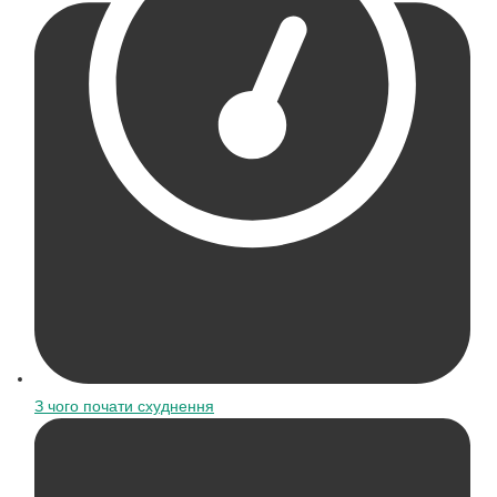
З чого почати схуднення