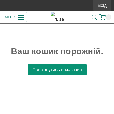
Перейти
Вхід
до
вмісту
МЕНЮ
0
Ваш кошик порожній.
Повернутись в магазин