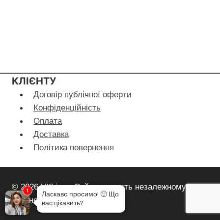
КЛІЄНТУ
Договір публічної оферти
Конфіденційність
Оплата
Доставка
Політика повернення
© 2026 HlfLiza - Сайт належить незалежному
1
Ласкаво просимо!
🙂
Що
партнеру Herbalife Nutrition
вас цікавить?