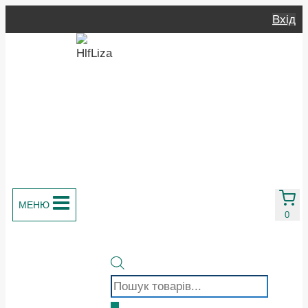
Перейти
Вхід
до
вмісту
МЕНЮ
0
Пошук
товарів