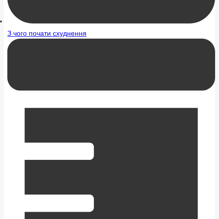
З чого почати схуднення