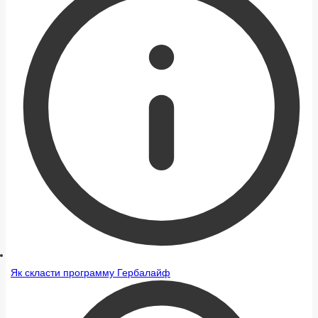
Як скласти программу Гербалайф