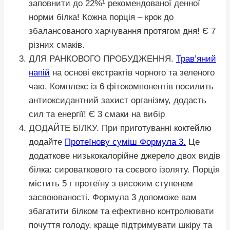
заповнити до 22%¹ рекомендованої денної
норми білка! Кожна порція – крок до
збалансованого харчування протягом дня! Є 7
різних смаків.
ДЛЯ РАНКОВОГО ПРОБУДЖЕННЯ.
Трав’яний
напій
на основі екстрактів чорного та зеленого
чаю. Комплекс із 6 фітокомпонентів посилить
антиоксидантний захист організму, додасть
сил та енергії! Є 3 смаки на вибір
ДОДАЙТЕ БІЛКУ.
При приготуванні коктейлю
додайте
Протеїнову суміш Формула 3.
Це
додаткове низькокалорійне джерело двох видів
білка: сироваткового та соєвого ізоляту. Порція
містить 5 г протеїну з високим ступенем
засвоюваності. Формула 3 допоможе вам
збагатити білком та ефективно контролювати
почуття голоду, краще підтримувати шкіру та