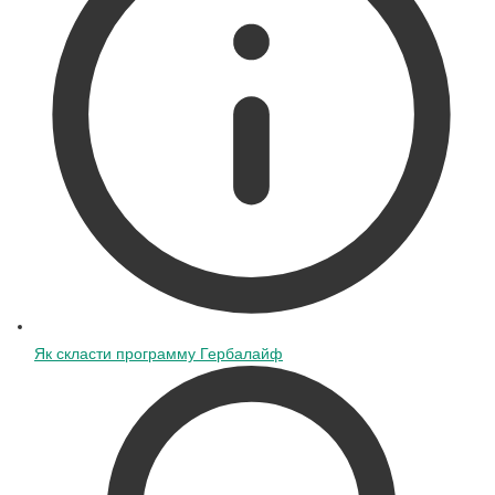
Як скласти программу Гербалайф