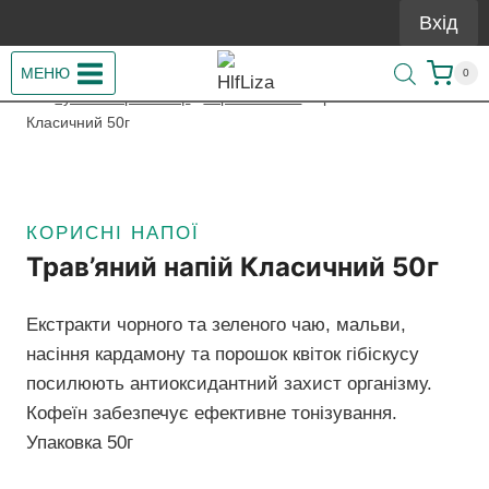
Перейти
Вхід
до
вмісту
МЕНЮ
0
/
Купити Гербалайф
/
Корисні напої
/
Трав’яний напій
Класичний 50г
КОРИСНІ НАПОЇ
Трав’яний напій Класичний 50г
Екстракти чорного та зеленого чаю, мальви,
насіння кардамону та порошок квіток гібіскусу
посилюють антиоксидантний захист організму.
Кофеїн забезпечує ефективне тонізування.
Упаковка 50г