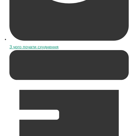
З чого почати схуднення