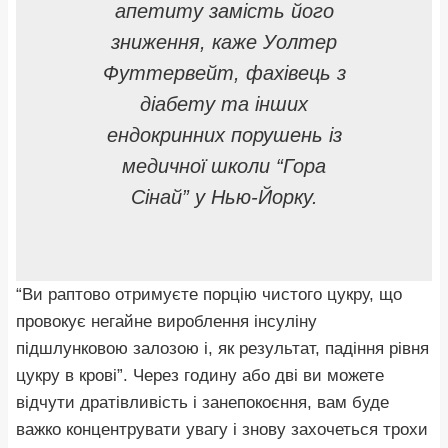
апетиту замість його
зниження, каже Уолтер
Футтервейт, фахівець з
діабету та інших
ендокринних порушень із
медичної школи “Гора
Сінай” у Нью-Йорку.
“Ви раптово отримуєте порцію чистого цукру, що
провокує негайне вироблення інсуліну
підшлунковою залозою і, як результат, падіння рівня
цукру в крові”. Через годину або дві ви можете
відчути дратівливість і занепокоєння, вам буде
важко концентрувати увагу і знову захочеться трохи