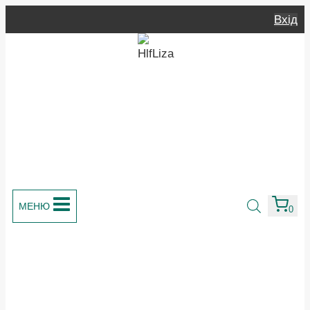
Перейти
Вхід
до
вмісту
МЕНЮ
0