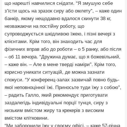
що нарешті навчилися снідати. “Я змушую себе
з’їсти щось на зразок сиру або омлету”, – каже один
банкір, якому нещодавно вдалося скинути 38 кг,
незважаючи на постійну роботу, що
супроводжується шкідливою їжею, і пізні вечері з
клієнтами. Крім того, він знаходить час для
фізичних вправ або до роботи – о 5 ранку, або після
– об 11 вечора. “Дружина думає, що я божевільний,
– каже він. – Але в мене тверді наміри”. Крім того,
корисно уникати ситуацій, де можна зазнати
спокуси. “У конференц-залах зазвичай повно будь-
якої неповноцінної їжі. Приносьте туди їжу з собою”,
– радить Галло, який рекомендує приготувати
заздалегідь індивідуальні порції тунця, сиру з
низьким вмістом жиру та крекерів з високим
вмістом клітковини.
“Ми заборонили їжу у своєму офісі, – каже 57-річна