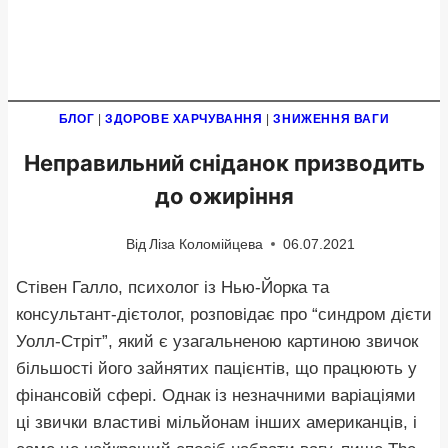
БЛОГ
|
ЗДОРОВЕ ХАРЧУВАННЯ
|
ЗНИЖЕННЯ ВАГИ
Неправильний сніданок призводить
до ожиріння
Від
Ліза Коломійцева
06.07.2021
Стівен Галло, психолог із Нью-Йорка та
консультант-дієтолог, розповідає про “синдром дієти
Уолл-Стріт”, який є узагальненою картиною звичок
більшості його зайнятих пацієнтів, що працюють у
фінансовій сфері. Однак із незначними варіаціями
ці звички властиві мільйонам інших американців, і