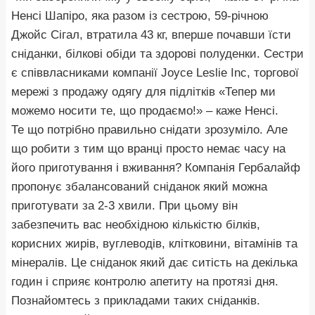
Ненсі Шапіро, яка разом із сестрою, 59-річною
Джойс Сігал, втратила 43 кг, вперше почавши їсти
сніданки, білкові обіди та здорові полуденки. Сестри
є співвласниками компанії Joyce Leslie Inc, торгової
мережі з продажу одягу для підлітків «Тепер ми
можемо носити те, що продаємо!» – каже Ненсі.
Те що потрібно правильно снідати зрозуміло. Але
що робити з тим що вранці просто немає часу на
його приготування і вживання? Компанія Гербалайф
пропонує збалансований сніданок який можна
приготувати за 2-3 хвили. При цьому він
забезпечить вас необхідною кількістю білків,
корисних жирів, вуглеводів, клітковини, вітамінів та
мінералів. Це сніданок який дає ситість на декілька
годин і сприяє контролю апетиту на протязі дня.
Познайомтесь з прикладами таких сніданків.