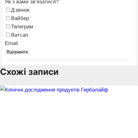
Як з вами зв’язатися?
Дзвінок
Вайбер
Телеграм
Ватсап
Email
Відправити
Схожі записи