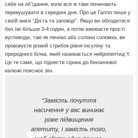
себе на об’їдання, коли все ж таки починають
перекушувати в середині дня. Про це Галло пише у
своїй книзі “Дієта та заповіді”. Якщо ви обходитеся
без їжі більше 3-4 годин, а потім вживаєте прості
вуглеводи, такі як печиво або солона соломка, ви
провокуєте різкий стрибок рівня інсуліну та
природного білка, який називається нейропептид Y.
Це те саме, що піднести сірник до бензинової
калюжі пояснює він.
“Замість почуття
насичення у вас виникає
різке підвищення
апетиту, і замість того,