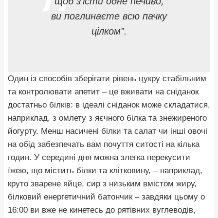
щоб з’їсти одне печиво,
ви поглинаєте всю пачку
цілком”.
Один із способів зберігати рівень цукру стабільним
та контролювати апетит – це вживати на сніданок
достатньо білків: в ідеалі сніданок може складатися,
наприклад, з омлету з яєчного білка та знежиреного
йогурту. Менш насичені білки та салат чи інші овочі
на обід забезпечать вам почуття ситості на кілька
годин. У середині дня можна злегка перекусити
їжею, що містить білки та клітковину, – наприклад,
круто зварене яйце, сир з низьким вмістом жиру,
білковий енергетичний батончик – завдяки цьому о
16:00 ви вже не кинетесь до рятівних вуглеводів,