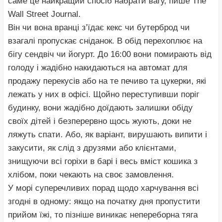
саме це найкращий спосіб набрати вагу, пише The
Wall Street Journal.
Він чи вона вранці з’їдає кекс чи бутерброд чи
взагалі пропускає сніданок. В обід перехоплює на
бігу сендвіч чи йогурт. До 16:00 вони помирають від
голоду і жадібно накидаються на автомат для
продажу перекусів або на те печиво та цукерки, які
лежать у них в офісі. Щойно переступивши поріг
будинку, вони жадібно доїдають залишки обіду
своїх дітей і безперервно щось жують, доки не
ляжуть спати. Або, як варіант, вирушають випити і
закусити, як слід з друзями або клієнтами,
знищуючи всі горіхи в барі і весь вміст кошика з
хлібом, поки чекають на своє замовлення.
У морі суперечливих порад щодо харчування всі
згодні в одному: якщо на початку дня пропустити
прийом їжі, то пізніше виникає непереборна тяга