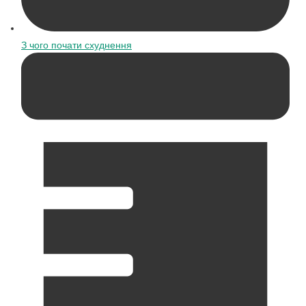
З чого почати схуднення