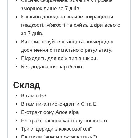
Сприяє скороченню зовнішніх проявів
зморшок лише за 7 днів.
Клінічно доведено значне покращення
гладкості, м’якості та сяйва шкіри всього
за 7 днів.
Використовуйте вранці та ввечері для
досягнення оптимального результату.
Підходить для всіх типів шкіри.
Без додавання парабенів.
Склад
Вітамін В3
Вітаміни-антиоксиданти С та Е
Екстракт соку Алое віра
Екстракт насіння каштану посівного
Тригліцериди з кокосової олії
Пептиди (ацетил октапептид-3)