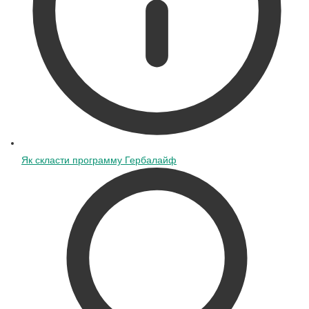
Як скласти программу Гербалайф