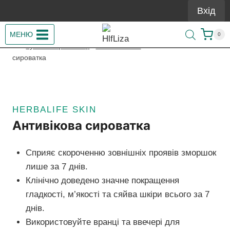
Перейти
Вхід
до
вмісту
МЕНЮ
0
/
Купити Гербалайф
/
Herbalife Skin
/
Антивікова
сироватка
HERBALIFE SKIN
Антивікова сироватка
Сприяє скороченню зовнішніх проявів зморшок
лише за 7 днів.
Клінічно доведено значне покращення
гладкості, м’якості та сяйва шкіри всього за 7
днів.
Використовуйте вранці та ввечері для