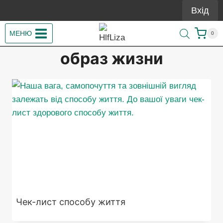
Перейти
Вхід
до
вмісту
МЕНЮ
0
образ жизни
Чек-лист способу життя