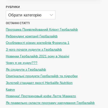
РУБРИКИ
Рубрики
ОСТАННІ СТАТТІ
Програма Привілейований Клієнт Гербалайф
Ребрендинг компанії Гербалайф
Особливості різних коктейлів Формула 1
З чого почати худнути з Гербалайф
Новинки Гербалайф 2021 року в Україні
Чому я не худну???
Як схуднути з Гербалайф
Оригінальні продукти Гербалайф та підробки
Золотий стандарт якості Herbalife Nutrition
Кавун
Новинка! Протеиновый кофе Латте Макиато
Як правильно скласти програму харчування Гербалайф