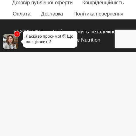
Договір публічної оферти
Конфіденційність
Оплата
Доставка
Політика повернення
© 2026 HlfLiza - Сайт належить незалежному
1
Ласкаво просимо!
🙂
Що
партнеру Herbalife Nutrition
вас цікавить?
Огляд кошика
У кошику немає товарів.
Перемкнути
Мій аккаунт
меню
Вхід
нащадка
Зареєструватися