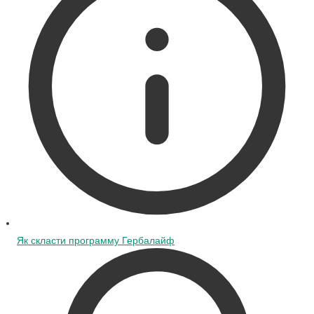
Як скласти программу Гербалайф