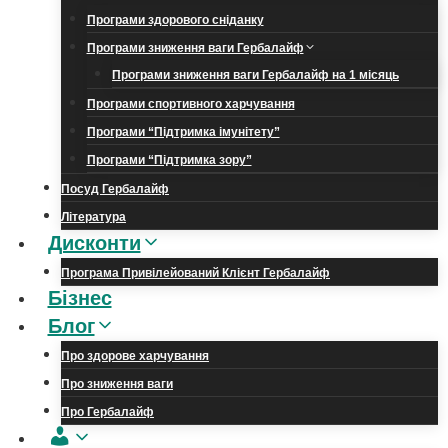
Програми здорового сніданку
Програми зниження ваги Гербалайф
Програми зниження ваги Гербалайф на 1 місяць
Програми спортивного харчування
Програми “Підтримка імунітету”
Програми “Підтримка зору”
Посуд Гербалайф
Література
Дисконти
Програма Привілейований Клієнт Гербалайф
Бізнес
Блог
Про здорове харчування
Про зниження ваги
Про Гербалайф
Обліковий