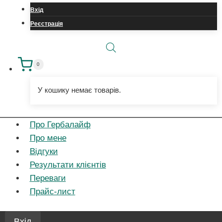
запис
Вхід
Реєстрація
0
У кошику немає товарів.
Про Гербалайф
Про мене
Відгуки
Результати клієнтів
Переваги
Прайс-лист
Вхід