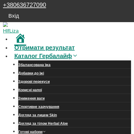
Перейти
+380636727090
до
Вхід
вмісту
Головна
Отримати результат
Каталог Гербалайф
Збалансована їжа
Добавки до їжі
Здорові перекуси
Корисні напої
Зниження ваги
Спортивне харчування
Догляд за лицем Skin
Догляд за тілом Herbal Aloe
Готові набори