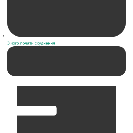
З чого почати схуднення