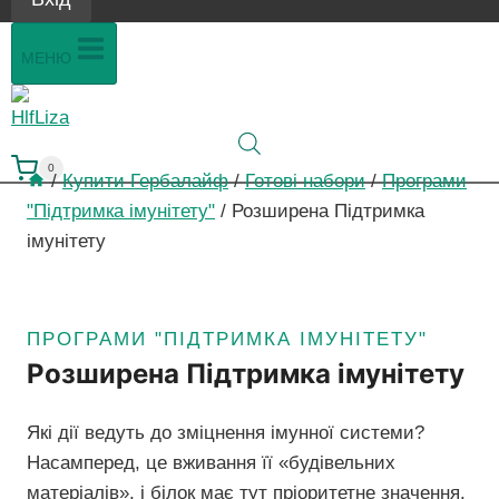
МЕНЮ
0
/
Купити Гербалайф
/
Готові набори
/
Програми
"Підтримка імунітету"
/
Розширена Підтримка
імунітету
ПРОГРАМИ "ПІДТРИМКА ІМУНІТЕТУ"
Розширена Підтримка імунітету
Які дії ведуть до зміцнення імунної системи?
Насамперед, це вживання її «будівельних
матеріалів», і білок має тут пріоритетне значення.