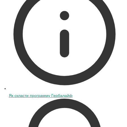
Як скласти программу Гербалайф