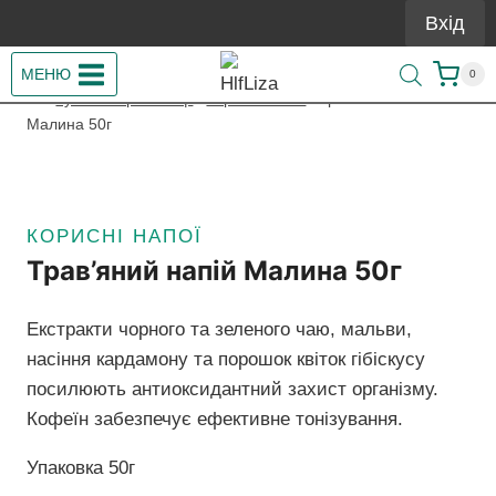
Перейти
Вхід
до
вмісту
МЕНЮ
0
/
Купити Гербалайф
/
Корисні напої
/
Трав’яний напій
Малина 50г
КОРИСНІ НАПОЇ
Трав’яний напій Малина 50г
Екстракти чорного та зеленого чаю, мальви,
насіння кардамону та порошок квіток гібіскусу
посилюють антиоксидантний захист організму.
Кофеїн забезпечує ефективне тонізування.
Упаковка 50г