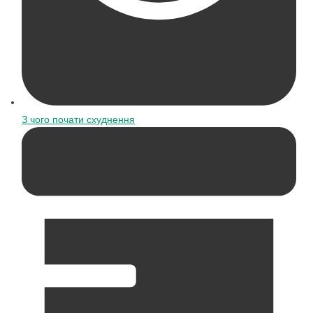
З чого почати схуднення