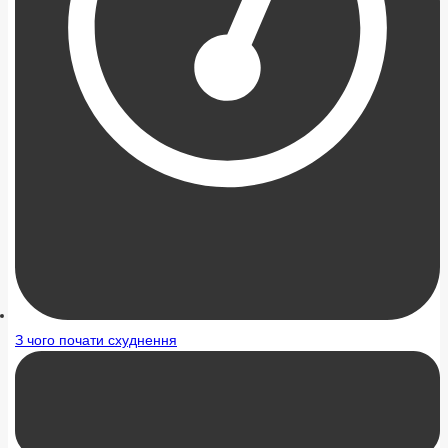
З чого почати схуднення