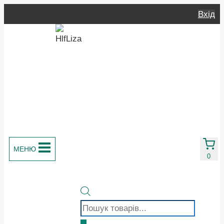
Перейти
Вхід
до
вмісту
МЕНЮ
0
Пошук
товарів