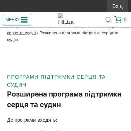
Перейти
Вхід
до
вмісту
МЕНЮ
0
/
Купити Гербалайф
/
Готові набори
/
Програми підтримки
серця та судин
/
Розширена програма підтримки серця та
судин
ПРОГРАМИ ПІДТРИМКИ СЕРЦЯ ТА
СУДИН
Розширена програма підтримки
серця та судин
До програми входять: