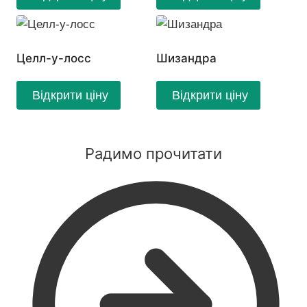
Целл-у-лосс
Шизандра
Відкрити ціну
Відкрити ціну
Радимо прочитати