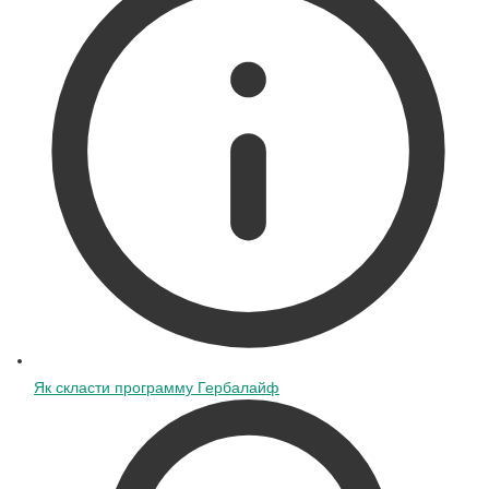
Як скласти программу Гербалайф