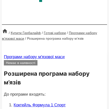
/
Купити Гербалайф
/
Готові набори
/
Програми набору
м'язової маси
/
Розширена програма набору м’язів
Програми набору м'язової маси
Немає в наявності
Розширена програма набору
м’язів
До програми входять:
Коктейль Формула 1 Спорт