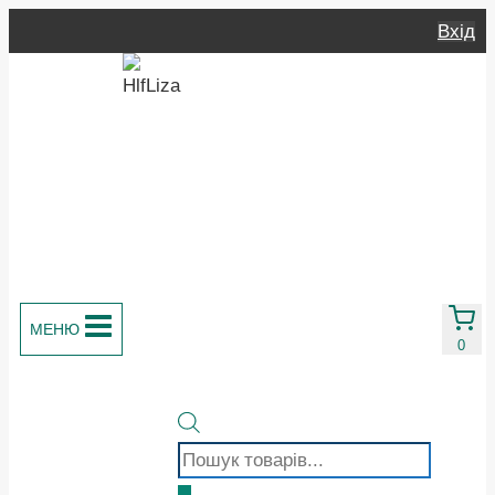
Перейти
Вхід
до
вмісту
МЕНЮ
0
Пошук
товарів