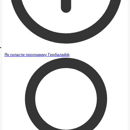
Як скласти программу Гербалайф