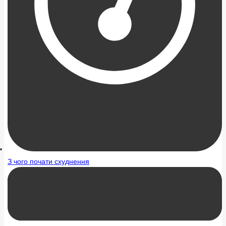
З чого почати схуднення