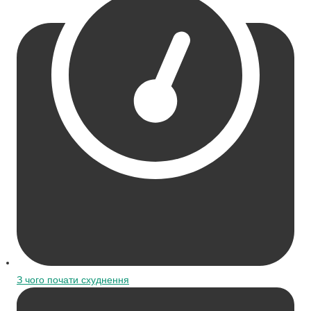
З чого почати схуднення