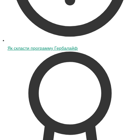
Як скласти программу Гербалайф