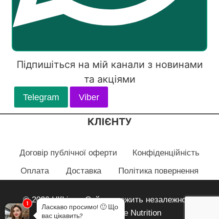
Підпишіться на мій канали з новинами
та акціями
Telegram
Viber
КЛІЄНТУ
Договір публічної оферти
Конфіденційність
Оплата
Доставка
Політика повернення
© 2026 HlfLiza - Сайт належить незалежному
1
Ласкаво просимо!
🙂
Що
партнеру Herbalife Nutrition
вас цікавить?