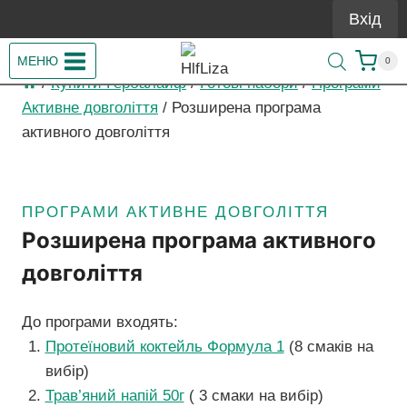
Перейти
Вхід
до
вмісту
МЕНЮ
0
/
Купити Гербалайф
/
Готові набори
/
Програми
Активне довголіття
/
Розширена програма
активного довголіття
ПРОГРАМИ АКТИВНЕ ДОВГОЛІТТЯ
Розширена програма активного
довголіття
До програми входять:
Протеїновий коктейль Формула 1
(8 смаків на
вибір)
Трав’яний напій 50г
( 3 смаки на вибір)