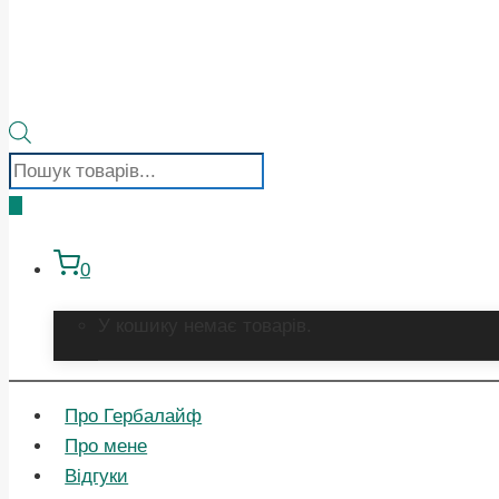
Пошук
товарів
0
У кошику немає товарів.
Про Гербалайф
Про мене
Відгуки