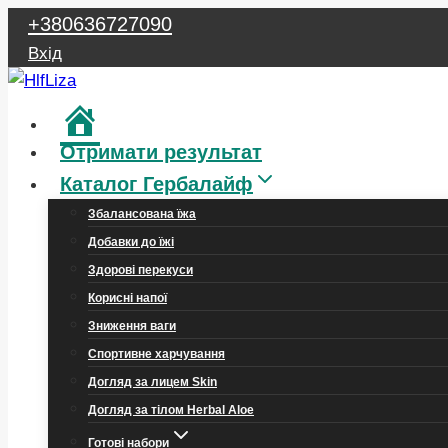
Перейти
+380636727090
до
Вхід
вмісту
Головна
Отримати результат
Каталог Гербалайф
Збалансована їжа
Добавки до їжі
Здорові перекуси
Корисні напої
Зниження ваги
Спортивне харчування
Догляд за лицем Skin
Догляд за тілом Herbal Aloe
Готові набори