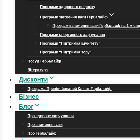
Програми здорового сніданку
Програми зниження ваги Гербалайф
Програми зниження ваги Гербалайф на 1 міся
Програми спортивного харчування
Програми “Підтримка імунітету”
Програми “Підтримка зору”
Посуд Гербалайф
Література
Дисконти
Програма Привілейований Клієнт Гербалайф
Бізнес
Блог
Про здорове харчування
Про зниження ваги
Про Гербалайф