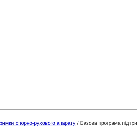
римки опорно-рухового апарату
/
Базова програма підтр