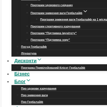
Програми здорового сніданку
Програми зниження ваги Гербалайф
Програми зниження ваги Гербалайф на 1 міся
Програми спортивного харчування
Програми “Підтримка імунітету”
Програми “Підтримка зору”
Посуд Гербалайф
Література
Дисконти
Програма Привілейований Клієнт Гербалайф
Бізнес
Блог
Про здорове харчування
Про зниження ваги
Про Гербалайф