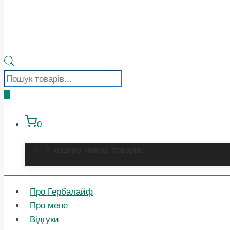
Пошук
товарів
0
У кошику немає товарів.
Про Гербалайф
Про мене
Відгуки