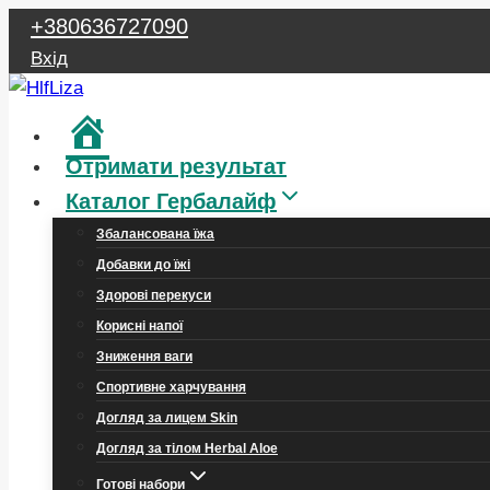
Перейти
+380636727090
до
Вхід
вмісту
Головна
Отримати результат
Каталог Гербалайф
Збалансована їжа
Добавки до їжі
Здорові перекуси
Корисні напої
Зниження ваги
Спортивне харчування
Догляд за лицем Skin
Догляд за тілом Herbal Aloe
Готові набори