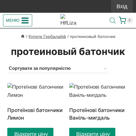
Перейти
Вхід
до
вмісту
МЕНЮ
0
/
Купити Гербалайф
/
протеиновый батончик
протеиновый батончик
Протеїнові батончики
Протеїнові батончики
Лимон
Ваніль-мигдаль
Відкрити ціну
Відкрити ціну