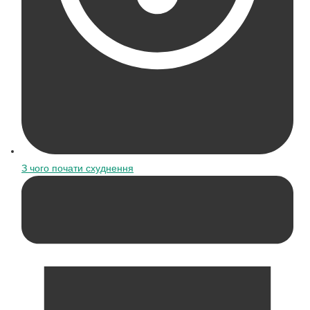
З чого почати схуднення