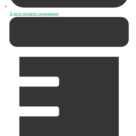
З чого почати схуднення