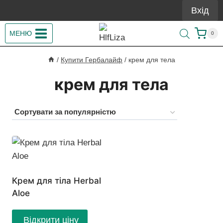
Перейти
Вхід
до
вмісту
МЕНЮ
0
/
Купити Гербалайф
/
крем для тела
крем для тела
Крем для тіла Herbal
Aloe
Відкрити ціну