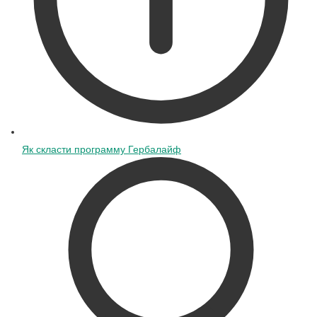
Як скласти программу Гербалайф