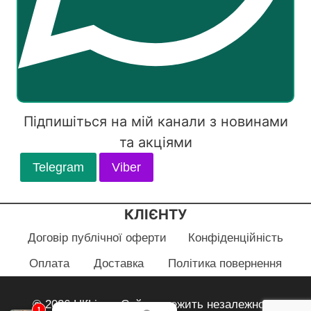
Підпишіться на мій канали з новинами
та акціями
Telegram
Viber
КЛІЄНТУ
Договір публічної оферти
Конфіденційність
Оплата
Доставка
Політика повернення
© 2026 HlfLiza - Сайт належить незалежному
1