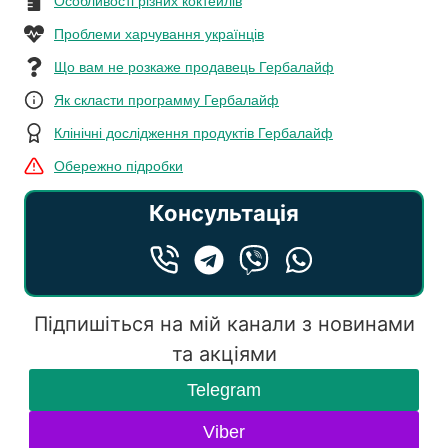
Особливості різних коктейлів
Проблеми харчування українців
Що вам не розкаже продавець Гербалайф
Як скласти программу Гербалайф
Клінічні дослідження продуктів Гербалайф
Обережно підробки
Консультація
Підпишіться на мій канали з новинами
та акціями
Telegram
Viber