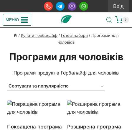
Перейти
Вхід
до
вмісту
МЕНЮ
0
/
Купити Гербалайф
/
Готові набори
/
Програми для
чоловіків
Програми для чоловіків
Програми продуктів Гербалайф для чоловіків
Покращена програма
Розширена програма